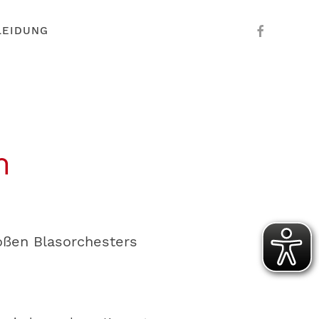
LEIDUNG
m
oßen Blasorchesters