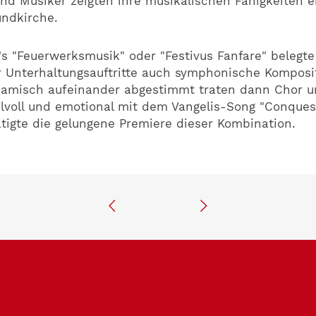
d Musiker zeigten ihre musikalischen Fähigkeiten ei
undkirche.
s "Feuerwerksmusik" oder "Festivus Fanfare" belegte
 Unterhaltungsauftritte auch symphonische Komposi
amisch aufeinander abgestimmt traten dann Chor 
lvoll und emotional mit dem Vangelis-Song "Conquest
tigte die gelungene Premiere dieser Kombination.