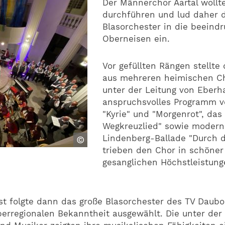
Der Männerchor Aartal wollt
durchführen und lud daher 
Blasorchester in die beeind
Oberneisen ein.
Vor gefüllten Rängen stellte
aus mehreren heimischen Ch
unter der Leitung von Eberh
anspruchsvolles Programm vo
"Kyrie" und "Morgenrot", das
Wegkreuzlied" sowie modern
Lindenberg-Ballade "Durch 
©
trieben den Chor in schöne
gesanglichen Höchstleistung
ust folgte dann das große Blasorchester des TV Dau
überregionalen Bekanntheit ausgewählt. Die unter der