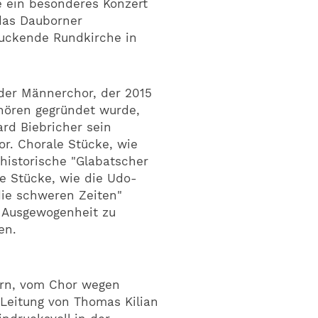
e ein besonderes Konzert
das Dauborner
ruckende Rundkirche in
 der Männerchor, der 2015
ören gegründet wurde,
ard Biebricher sein
r. Chorale Stücke, wie
 historische "Glabatscher
e Stücke, wie die Udo-
die schweren Zeiten"
r Ausgewogenheit zu
en.
born, vom Chor wegen
 Leitung von Thomas Kilian